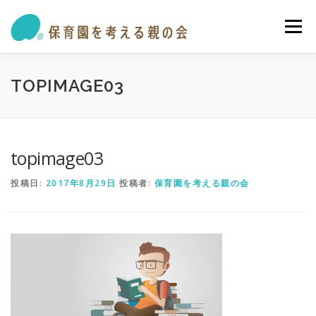
コ
ン
メニュー
テ
ン
ツ
へ
私たちの活動
保育園・学童ガイド
トピックス
TOPIMAGE03
ス
キ
ッ
プ
オピニオン・提言
参加する
お問い合わせ
topimage03
投稿日:
2017年8月29日
投稿者:
保育園を考える親の会