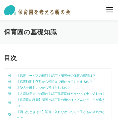
メニュー
私たちの活動
保育園・学童ガイド
トピックス
保育園の基礎知識
オピニオン・提言
参加する
お問い合わせ
目次
【保育サービスの種類】認可・認可外の保育の種類は？
【保育時間】何時から何時まで預かってもらえるの？
【受入年齢】いつから預けられるの？
【入園決定までの流れ】認可保育園はどうやって申し込むの？
【保育園の種類】認可と認可外の違いは？どんなところが違う
の？
【困ったときは？】認可に入れなかったら？子どもの病気のと
きは？