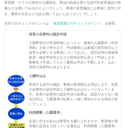
希望園・クラスの例年の入園状況、周辺の助成を受ける認可外保育施設の情
報などを聞いてみるのとよいでしょう。希望の保育施設には事前に見学に行
き、園長や主任などの話も聞いておいたほうがいいでしょう。
見学でのチェックポイントは
「保育園選びのチェックポイント」
を参照。
保育の必要性の認定申請
入園希望月の申請時期になったら、最新の入園案内（申請
用紙）を取り寄せます。申請書類には家族の就労状況など
保育を必要とする事実について記入し、就労証明や源泉徴
集票・確定申告控えなどの所得証明も添えて申請します。
勤務先で作成してもらう書類は早めに手配します。なお、
所得で保育料が決まります
。
入園申込み
希望する認可の施設・事業の希望順位を明記します。保育
の必要性の認定申請と入園申込みはセットになっていま
す。保育の必要性の認定申請の結果は、認定がおりない場
合以外は、入園選考の結果と一緒に通知がされる場合が多
いでしょう。
利用調整（入園選考）
定員に空きがあれば希望する園に入れますが、希望者が保
育園の定員を上回っている場合は、利用調整（入園選考）