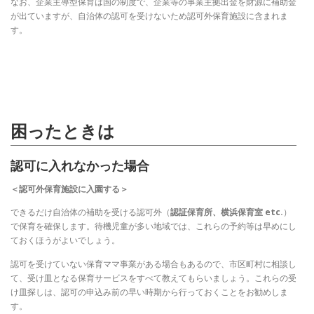
なお、企業主導型保育は国の制度で、企業等の事業主拠出金を財源に補助金
が出ていますが、自治体の認可を受けないため認可外保育施設に含まれま
す。
困ったときは
認可に入れなかった場合
＜認可外保育施設に入園する＞
できるだけ自治体の補助を受ける認可外（
認証保育所、横浜保育室 etc.
）
で保育を確保します。待機児童が多い地域では、これらの予約等は早めにし
ておくほうがよいでしょう。
認可を受けていない保育ママ事業がある場合もあるので、市区町村に相談し
て、受け皿となる保育サービスをすべて教えてもらいましょう。これらの受
け皿探しは、認可の申込み前の早い時期から行っておくことをお勧めしま
す。