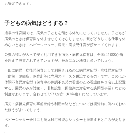
も安定できます。
子どもの病気はどうする？
通常の保育園では、病気の子どもを預かる体制になっていません。子どもが
病気のときは保育園を休ませなくてはなりません。
親がどうしても仕事を休
めないときは、ベビーシッター、病児・病後児保育が預かってくれます。
公費の補助が入って安く利用できる病児・病後児保育は、全国に1800か所
を超えて設置されてきていますが、身近にない地域も多いでしょう。
一般に病児・病後児保育として利用されるのは病児対応型・病後児対応型
（病院・診療所、保育所等に専用スペースを併設するもの）です。このほか
体調不良児対応型（保育中の体調不良児の看護のため看護師を２名以上配置
する。園児のみが対象）、非施設型（回復期に対応する訪問型事業）などの
制度があります。合わせて3,971か所（R3年度）になっています。
病児・病後児保育の
事前登録や利用申込などについては復帰前に調べておい
たほうがよいでしょう。
ベビーシッター会社にも病児対応可能なシッターを派遣するところがありま
す。