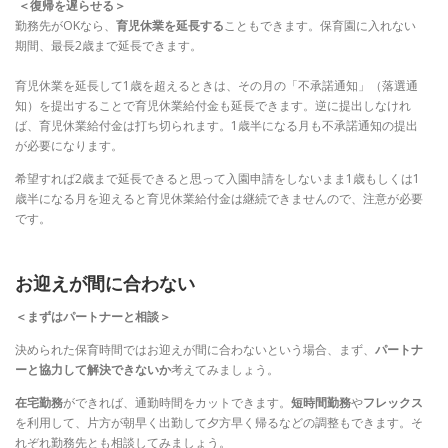
＜復帰を遅らせる＞
勤務先がOKなら、
育児休業を延長する
こともできます。保育園に入れない
期間、最長2歳まで延長できます。
育児休業を延長して1歳を超えるときは、その月の「不承諾通知」（落選通
知）を提出することで育児休業給付金も延長できます。逆に提出しなけれ
ば、育児休業給付金は打ち切られます。1歳半になる月も不承諾通知の提出
が必要になります。
希望すれば2歳まで延長できると思って入園申請をしないまま1歳もしくは1
歳半になる月を迎えると育児休業給付金は継続できませんので、注意が必要
です。
お迎えが間に合わない
＜まずはパートナーと相談＞
決められた保育時間ではお迎えが間に合わないという場合、まず、
パートナ
ーと協力して解決できないか
考えてみましょう。
在宅勤務
ができれば、通勤時間をカットできます。
短時間勤務
や
フレックス
を利用して、片方が朝早く出勤して夕方早く帰るなどの調整もできます。そ
れぞれ勤務先とも相談してみましょう。