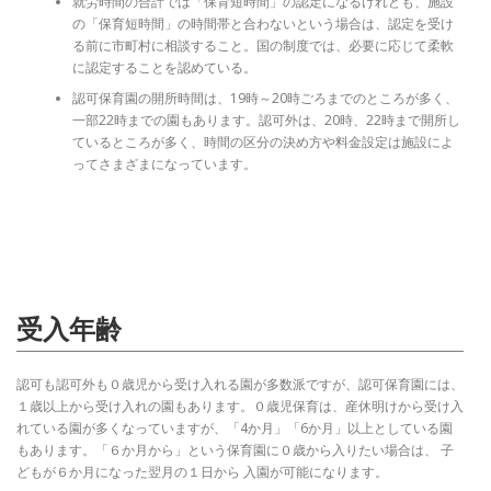
就労時間の合計では「保育短時間」の認定になるけれども、施設
の「保育短時間」の時間帯と合わないという場合は、認定を受け
る前に市町村に相談すること。国の制度では、必要に応じて柔軟
に認定することを認めている。
認可保育園の開所時間は、19時～20時ごろまでのところが多く、
一部22時までの園もあります。認可外は、20時、22時まで開所し
ているところが多く、時間の区分の決め方や料金設定は施設によ
ってさまざまになっています。
受入年齢
認可も認可外も０歳児から受け入れる園が多数派ですが、認可保育園には、
１歳以上から受け入れの園もあります。０歳児保育は、産休明けから受け入
れている園が多くなっていますが、「4か月」「6か月」以上としている園
もあります。「６か月から」という保育園に０歳から入りたい場合は、 子
どもが６か月になった翌月の１日から 入園が可能になります。