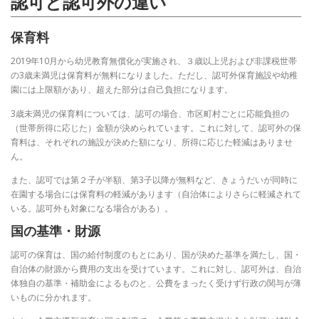
認可と認可外の違い
保育料
2019年10月から幼児教育無償化が実施され、３歳以上児および非課税世帯
の3歳未満児は保育料が無料になりました。ただし、認可外保育施設や幼稚
園には上限額があり、超えた部分は自己負担になります。
3歳未満児の保育料については、認可の場合、市区町村ごとに応能負担の
（世帯所得に応じた）金額が決められています。これに対して、認可外の保
育料は、それぞれの施設が決めた額になり、所得に応じた軽減はありませ
ん。
また、認可では第２子が半額、第3子以降が無料など、きょうだいが同時に
在園する場合には保育料の軽減があります（自治体によりさらに軽減されて
いる。認可外も対象になる場合がある）。
国の基準・財源
認可の保育は、国の給付制度のもとにあり、国が決めた基準を満たし、国・
自治体の財源から費用の支出を受けています。
これに対し、認可外は、自治
体独自の基準・補助金によるものと、公費をまったく受けず行政の関与が薄
いものに分かれます。