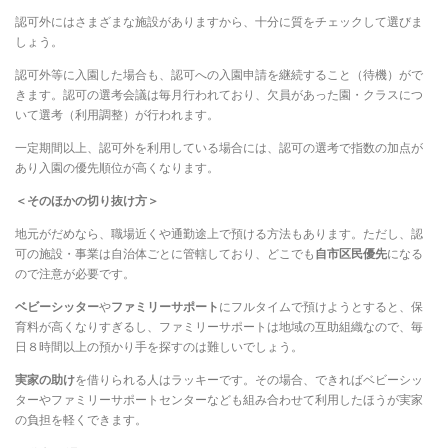
認可外にはさまざまな施設がありますから、十分に質をチェックして選びま
しょう。
認可外等に入園した場合も、認可への入園申請を継続すること（待機）がで
きます。認可の選考会議は毎月行われており、欠員があった園・クラスにつ
いて選考（利用調整）が行われます。
一定期間以上、認可外を利用している場合には、認可の選考で指数の加点が
あり入園の優先順位が高くなります。
＜そのほかの切り抜け方＞
地元がだめなら、職場近くや通勤途上で預ける方法もあります。ただし、認
可の施設・事業は自治体ごとに管轄しており、どこでも
自市区民優先
になる
ので注意が必要です。
ベビーシッター
や
ファミリーサポート
にフルタイムで預けようとすると、保
育料が高くなりすぎるし、ファミリーサポートは地域の互助組織なので、毎
日８時間以上の預かり手を探すのは難しいでしょう。
実家の助け
を借りられる人はラッキーです。その場合、できればベビーシッ
ターやファミリーサポートセンターなども組み合わせて利用したほうが実家
の負担を軽くできます。