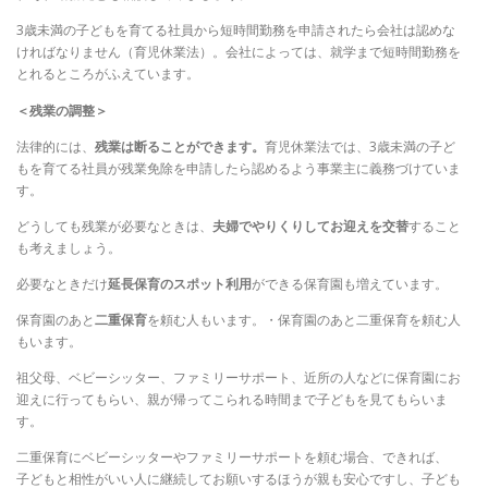
3歳未満の子どもを育てる社員から短時間勤務を申請されたら会社は認めな
ければなりません（育児休業法）。会社によっては、就学まで短時間勤務を
とれるところがふえています。
＜残業の調整＞
法律的には、
残業は断ることができます。
育児休業法では、3歳未満の子ど
もを育てる社員が残業免除を申請したら認めるよう事業主に義務づけていま
す。
どうしても残業が必要なときは、
夫婦でやりくりしてお迎えを交替
すること
も考えましょう。
必要なときだけ
延長保育のスポット利用
ができる保育園も増えています。
保育園のあと
二重保育
を頼む人もいます。・保育園のあと二重保育を頼む人
もいます。
祖父母、ベビーシッター、ファミリーサポート、近所の人などに保育園にお
迎えに行ってもらい、親が帰ってこられる時間まで子どもを見てもらいま
す。
二重保育にベビーシッターやファミリーサポートを頼む場合、できれば、
子どもと相性がいい人に継続してお願いするほうが親も安心ですし、子ども