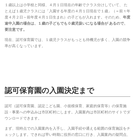
１歳以上は小学校と同様、４月１日現在の年齢でクラス分けしていて、 た
とえば１歳児クラスには「入園する年度の４月１日現在で１歳」（＝前々年
度４月２日～前年度４月１日生まれ）の子どもが入れます。そのため、
年度
途中入園の場合は、１歳の子どもでも０歳児扱いになる場合が あるので、
要注意です。
現在、認可保育園では、１歳児クラスがもっとも待機児が多く、入園の競争
率が高くなっています。
認可保育園の入園決定まで
認可（認可保育園、認定こども園、小規模保育、家庭的保育等）の保育施
設・事業への申込みは市区町村にします。入園案内は市区町村のサイトでダ
ウンロードできます。
まず、現時点での入園案内を入手し、入園手続や通える範囲の保育施設をチ
ェックします。できれば早い時期に役所の窓口に行き、入園案内の疑問点、