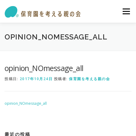
コ
ン
メニュー
テ
ン
ツ
へ
私たちの活動
保育園・学童ガイド
トピックス
OPINION_NOMESSAGE_ALL
ス
キ
ッ
プ
オピニオン・提言
参加する
お問い合わせ
opinion_NOmessage_all
投稿日:
2017年10月24日
投稿者:
保育園を考える親の会
opinion_NOmessage_all
最近の投稿