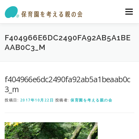
コ
ン
メニュー
テ
ン
ツ
へ
私たちの活動
保育園・学童ガイド
トピックス
F404966E6DC2490FA92AB5A1BE
ス
AAB0C3_M
キ
ッ
プ
オピニオン・提言
参加する
お問い合わせ
f404966e6dc2490fa92ab5a1beaab0c
3_m
投稿日:
2017年10月22日
投稿者:
保育園を考える親の会