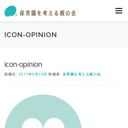
コ
ン
メニュー
テ
ン
ツ
へ
私たちの活動
保育園・学童ガイド
トピックス
ICON-OPINION
ス
キ
ッ
プ
オピニオン・提言
参加する
お問い合わせ
icon-opinion
投稿日:
2017年9月29日
投稿者:
保育園を考える親の会