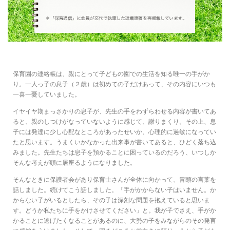
保育園の連絡帳は、親にとって子どもの園での生活を知る唯一の手がか
り。一人っ子の息子（２歳）は初めての子だけあって、その内容にいつも
一喜一憂していました。
イヤイヤ期まっさかりの息子が、先生の手をわずらわせる内容が書いてあ
ると、親のしつけがなっていないように感じて、謝りまくり。その上、息
子には発達に少し心配なところがあったせいか、心理的に過敏になってい
たと思います。うまくいかなかった出来事が書いてあると、ひどく落ち込
みました。先生たちは息子を預かることに困っているのだろう、いつしか
そんな考えが頭に居座るようになりました。
そんなときに保護者会があり保育士さんが全体に向かって、冒頭の言葉を
話しました。続けてこう話しました。「手がかからない子はいません。か
からない子がいるとしたら、その子は深刻な問題を抱えていると思いま
す。どうか私たちに手をかけさせてください」と。我が子でさえ、手がか
かることに逃げたくなることがあるのに、大勢の子をみながらのその発言