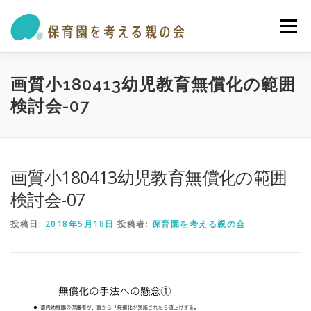
コ
ン
メニュー
テ
ン
ツ
へ
私たちの活動
保育園・学童ガイド
トピックス
画質小180413幼児教育無償化の範囲
ス
検討会-07
キ
ッ
プ
オピニオン・提言
参加する
お問い合わせ
画質小180413幼児教育無償化の範囲
検討会-07
投稿日:
2018年5月18日
投稿者:
保育園を考える親の会