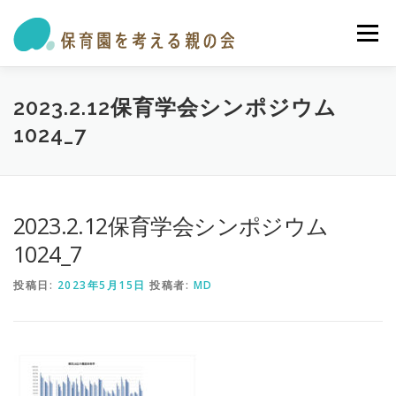
コ
ン
メニュー
テ
ン
ツ
へ
私たちの活動
保育園・学童ガイド
トピックス
2023.2.12保育学会シンポジウム
ス
1024_7
キ
ッ
プ
オピニオン・提言
参加する
お問い合わせ
2023.2.12保育学会シンポジウム
1024_7
投稿日:
2023年5月15日
投稿者:
MD