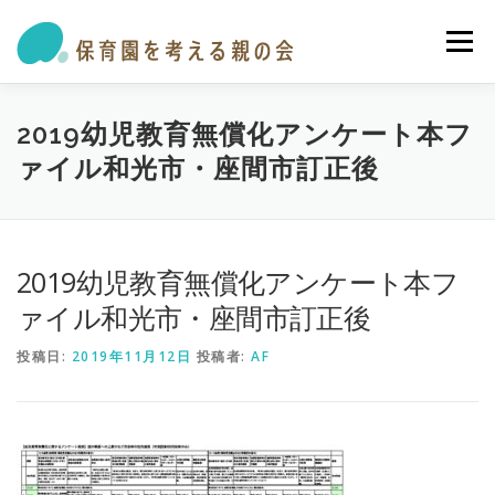
コ
ン
メニュー
テ
ン
ツ
へ
私たちの活動
保育園・学童ガイド
トピックス
2019幼児教育無償化アンケート本フ
ス
ァイル和光市・座間市訂正後
キ
ッ
プ
オピニオン・提言
参加する
お問い合わせ
2019幼児教育無償化アンケート本フ
ァイル和光市・座間市訂正後
投稿日:
2019年11月12日
投稿者:
AF