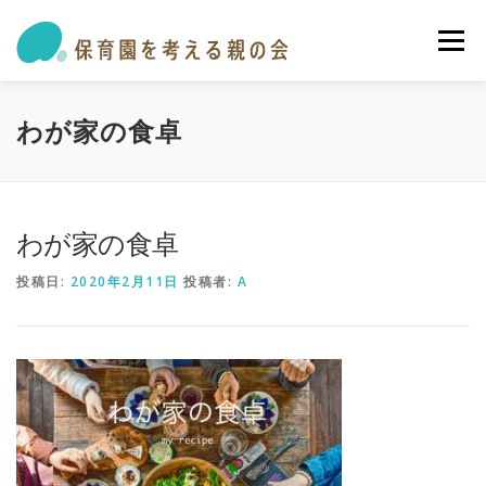
コ
ン
メニュー
テ
ン
ツ
へ
私たちの活動
保育園・学童ガイド
トピックス
わが家の食卓
ス
キ
ッ
プ
オピニオン・提言
参加する
お問い合わせ
わが家の食卓
投稿日:
2020年2月11日
投稿者:
A